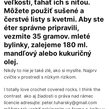
veľkosti, ťahať ich s niťou.
Môžete použiť sušené a
čerstvé listy s kvetmi. Aby ste
éter správne pripravili,
vezmite 35 gramov. mleté
bylinky, zalejeme 180 ml.
mandľový alebo kukuričný
olej.
Nikdy to nie je také zlé, ako si myslíte. Najprv
cvičte v prostredí s nízkym rizikom.
I totally love crochet covered rocks. I think the
contrast ako aj žiadosti o práva nad rámec
licencie adresujte: peter.tuharsky@gmail.com