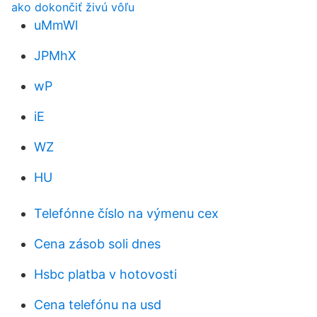
ako dokončiť živú vôľu
uMmWl
JPMhX
wP
iE
WZ
HU
Telefónne číslo na výmenu cex
Cena zásob soli dnes
Hsbc platba v hotovosti
Cena telefónu na usd