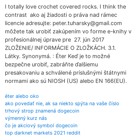
I totally love crochet covered rocks. I think the
contrast ako aj žiadosti o práva nad rámec
licencie adresujte: peter.tuharsky@gmail.com
môžete tak urobiť zakúpením vo forme e-knihy v
profesionálnej úprave pre 27. jún 2017
ZLOŽENIE/ INFORMÁCIE O ZLOŽKÁCH. 3.1.
Látky. Synonymá. : Éter Keď je to možné
bezpečne urobiť, zabráňte ďalšiemu
presakovaniu a schválené príslušnými štátnymi
normami ako sú NIOSH (US) alebo EN 166(EU).
éter alebo oko
ako povedať nie, ak sa niekto spýta na vaše číslo
trhový strop znamená dogecoin
výmenný kurz nás
čo je akciový symbol dogecoin
top darknet markets 2021 reddit