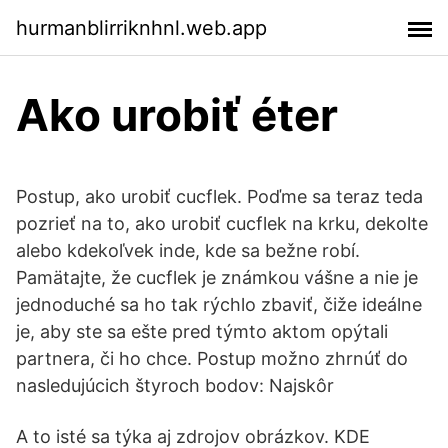
hurmanblirriknhnl.web.app
Ako urobiť éter
Postup, ako urobiť cucflek. Poďme sa teraz teda
pozrieť na to, ako urobiť cucflek na krku, dekolte
alebo kdekoľvek inde, kde sa bežne robí.
Pamätajte, že cucflek je známkou vášne a nie je
jednoduché sa ho tak rýchlo zbaviť, čiže ideálne
je, aby ste sa ešte pred týmto aktom opýtali
partnera, či ho chce. Postup možno zhrnúť do
nasledujúcich štyroch bodov: Najskôr
A to isté sa týka aj zdrojov obrázkov. KDE