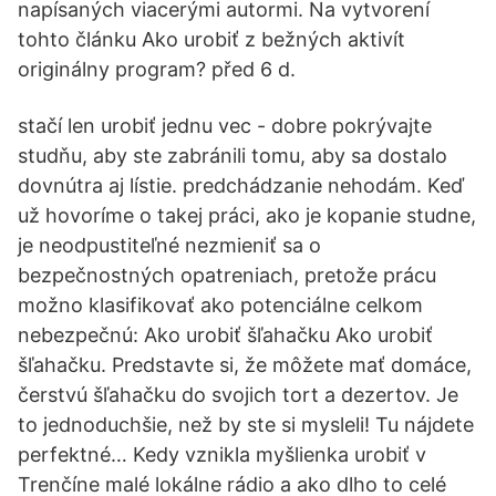
napísaných viacerými autormi. Na vytvorení
tohto článku Ako urobiť z bežných aktivít
originálny program? před 6 d.
stačí len urobiť jednu vec - dobre pokrývajte
studňu, aby ste zabránili tomu, aby sa dostalo
dovnútra aj lístie. predchádzanie nehodám. Keď
už hovoríme o takej práci, ako je kopanie studne,
je neodpustiteľné nezmieniť sa o
bezpečnostných opatreniach, pretože prácu
možno klasifikovať ako potenciálne celkom
nebezpečnú: Ako urobiť šľahačku Ako urobiť
šľahačku. Predstavte si, že môžete mať domáce,
čerstvú šľahačku do svojich tort a dezertov. Je
to jednoduchšie, než by ste si mysleli! Tu nájdete
perfektné… Kedy vznikla myšlienka urobiť v
Trenčíne malé lokálne rádio a ako dlho to celé