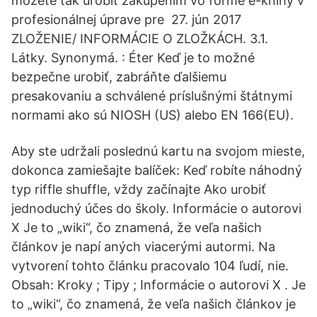
môžete tak urobiť zakúpením vo forme e-knihy v
profesionálnej úprave pre 27. jún 2017
ZLOŽENIE/ INFORMÁCIE O ZLOŽKÁCH. 3.1.
Látky. Synonymá. : Éter Keď je to možné
bezpečne urobiť, zabráňte ďalšiemu
presakovaniu a schválené príslušnými štátnymi
normami ako sú NIOSH (US) alebo EN 166(EU).
Aby ste udržali poslednú kartu na svojom mieste,
dokonca zamiešajte balíček: Keď robíte náhodný
typ riffle shuffle, vždy začínajte Ako urobiť
jednoduchý účes do školy. Informácie o autorovi
X Je to „wiki“, čo znamená, že veľa našich
článkov je napí aných viacerými autormi. Na
vytvorení tohto článku pracovalo 104 ľudí, nie.
Obsah: Kroky ; Tipy ; Informácie o autorovi X . Je
to „wiki“, čo znamená, že veľa našich článkov je