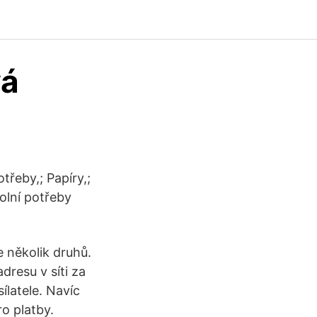
vá
třeby,; Papíry,;
kolní potřeby
 několik druhů.
resu v síti za
latele. Navíc
o platby.