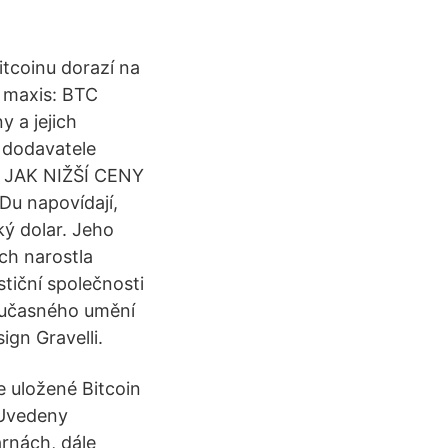
itcoinu dorazí na
c maxis: BTC
 a jejich
t dodavatele
M JAK NIŽŠÍ CENY
u napovídají,
ý dolar. Jeho
ch narostla
tiční společnosti
současného umění
gn Gravelli.
 uložené Bitcoin
 Uvedeny
rnách, dále