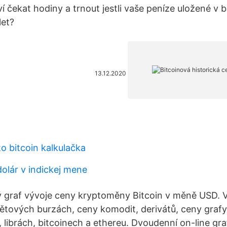
 čekat hodiny a trnout jestli vaše peníze uložené v b
let?
13.12.2020
o bitcoin kalkulačka
olár v indickej mene
 graf vývoje ceny kryptoměny Bitcoin v měně USD. 
tových burzách, ceny komodit, derivátů, ceny grafy
 librách, bitcoinech a ethereu. Dvoudenní on-line gra