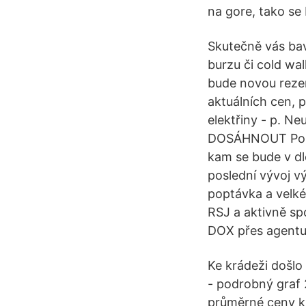
na gore, tako se 
Skutečně vás baví
burzu či cold wa
bude novou rezer
aktuálních cen, 
elektřiny - p. 
DOSÁHNOUT Posle
kam se bude v d
poslední vývoj vý
poptávka a velké
RSJ a aktivně sp
DOX přes agentu
Ke krádeži došlo
- podrobný graf
průměrné ceny k