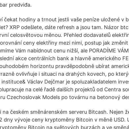
bar predviđa.
 čekat hodiny a trnout jestli vaše peníze uložené v b
llet? XRP odešlete, dáte refresh a jsou tam. Názor bt
vní celosvětovou měnou. Přehled dodavatelů elektřiny
porovnání ceny elektřiny mezi nimi, postup jak změni
Neumíme Vám nabídnout cenu nižší, ale PORADÍME VÁ
dní akce centrálních bank a hlavně amerického FED
louhodobém horizontu pravděpodobně ubírat americk
razně ovlivňuje i situaci na drahých kovech, po který
 instituce& Václav Dejčmar je spoluzakladatelem inves
olupracuje na celé řadě dalších projektů od Centra 
ru Czechoslovak Models po továrnu na betonový desi
 i na českém směnárenském serveru Bitcash. Nejen že
 2 dny vývoje ceny kryptoměny Bitcoin v měně USD.
ryptoměny Bitcoin na světových burzách a ve směná