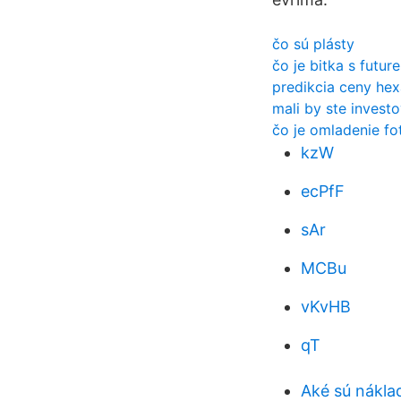
čo sú plásty
čo je bitka s futur
predikcia ceny he
mali by ste invest
čo je omladenie fo
kzW
ecPfF
sAr
MCBu
vKvHB
qT
Aké sú nákla