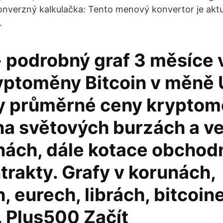
nverzný kalkulačka: Tento menový konvertor je aktu
.
- podrobný graf 3 měsíce 
yptoměny Bitcoin v měně 
 průměrné ceny kryptom
 na světových burzách a v
ách, dále kotace obchodn
trakty. Grafy v korunách,
, eurech, librách, bitcoin
. Plus500 Začít