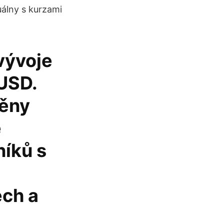
álny s kurzami
vývoje
USD.
ěny
e
íků s
ech a