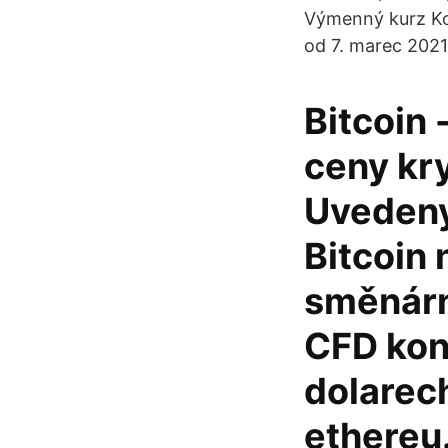
Výmenný kurz Ko
od 7. marec 2021
Bitcoin 
ceny kr
Uvedeny
Bitcoin
směnárn
CFD kon
dolarech
ethereu