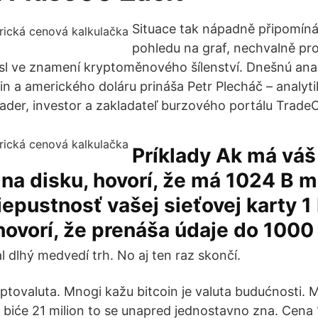
Situace tak nápadně připomíná,
pohledu na graf, nechvalně pro
esl ve znamení kryptoměnového šílenství. Dnešnú anal
in a amerického doláru prináša Petr Plecháč – analyt
rader, investor a zakladateľ burzového portálu Trade
Príklady Ak má váš
na disku, hovorí, že má 1024 B m
iepustnosť vašej sieťovej karty 1 
ovorí, že prenáša údaje do 1000 
 dlhý medvedí trh. No aj ten raz skončí.
riptovaluta. Mnogi kažu bitcoin je valuta budućnosti. 
 biće 21 milion to se unapred jednostavno zna. Cena 1