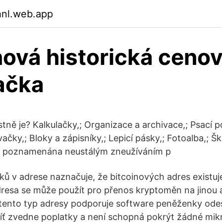
hnl.web.app
nová historická ceno
ačka
stně je? Kalkulačky,; Organizace a archivace,; Psací po
ačky,; Bloky a zápisníky,; Lepicí pásky,; Fotoalba,; Š
 je poznamenána neustálým zneužíváním p
ů v adrese naznačuje, že bitcoinových adres existuje
resa se může použít pro přenos kryptoměn na jinou ad
tento typ adresy podporuje software peněženky odesí
íť zvedne poplatky a není schopná pokrýt žádné mikr