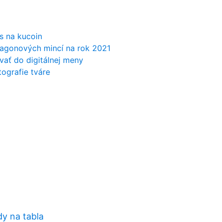
es na kucoin
xagonových mincí na rok 2021
ovať do digitálnej meny
tografie tváre
dy na tabla