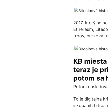
2017, který se n
Ethereum, Liteco
trhov, burzový t
KB miesta 
teraz je pr
potom sa h
Potom nasledoval
To je digitalna k
iskopanih bitcoin