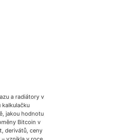
zu a radiátory v
u kalkulačku
ě, jakou hodnotu
oměny Bitcoin v
 derivátů, ceny
– vznikla v roce