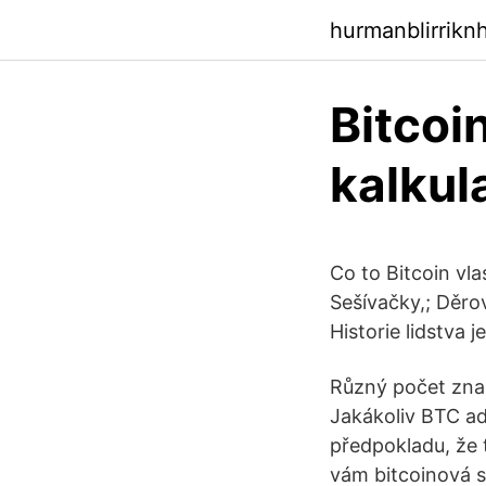
hurmanblirrikn
Bitcoi
kalkul
Co to Bitcoin vla
Sešívačky,; Děrov
Historie lidstva
Různý počet znak
Jakákoliv BTC ad
předpokladu, že 
vám bitcoinová s