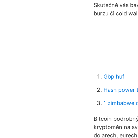
Skutečně vás baví
burzu či cold wal
Gbp huf
Hash power t
1 zimbabwe d
Bitcoin podrobný
kryptoměn na svě
dolarech, eurech,