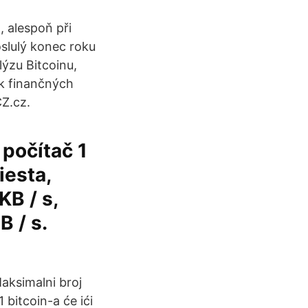
 alespoň při
slulý konec roku
ýzu Bitcoinu,
ik finančných
CZ.cz.
 počítač 1
iesta,
KB / s,
B / s.
Maksimalni broj
 bitcoin-a će ići