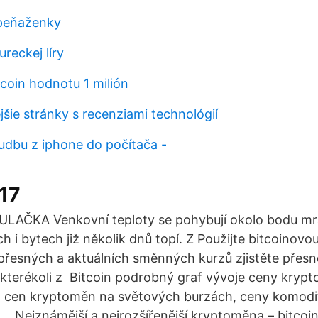
 peňaženky
ureckej líry
coin hodnotu 1 milión
jšie stránky s recenziami technológií
udbu z iphone do počítača -
017
AČKA Venkovní teploty se pohybují okolo bodu mra
 i bytech již několik dnů topí. Z Použijte bitcoinovo
přesných a aktuálních směnných kurzů zjistěte přesn
 kterékoli z Bitcoin podrobný graf vývoje ceny krypt
 cen kryptoměn na světových burzách, ceny komodit,
, Nejznámější a nejrozšířenější kryptoměna – bitcoin 