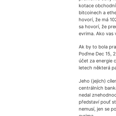
kotace obchodník
bitcoinech a eth
hovorí, že má 102
sa hovorí, že pre
evrima. Ako vas v
Ak by to bola pr
Poďme Dec 15, 20
účet za energie 
letech některá pa
Jeho (jejich) cí
centrálních bank
nedal znehodnocov
představí pouť st
nemusí, jen se po
evrima.