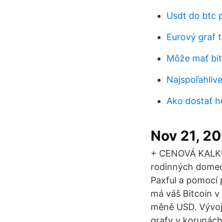
Usdt do btc
Eurový graf t
Môže mať bit
Najspoľahlive
Ako dostať h
Nov 21, 2
+ CENOVÁ KALKUL
rodinných domech
Paxful a pomocí 
má váš Bitcoin v
měně USD. Vývoj
grafy v korunách