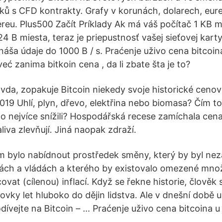
ů s CFD kontrakty. Grafy v korunách, dolarech, eurec
ereu. Plus500 Začít Príklady Ak má váš počítač 1 KB m
4 B miesta, teraz je priepustnosť vašej sieťovej kart
náša údaje do 1000 B / s. Praćenje uživo cena bitcoina
eć zanima bitkoin cena , da li zbate šta je to?
avda, zopakuje Bitcoin niekedy svoje historické cen
19 Uhlí, plyn, dřevo, elektřina nebo biomasa? Čím t
co nejvíce snížili? Hospodářská recese zamíchala cena
liva zlevňují. Jiná naopak zdraží.
lem bylo nabídnout prostředek směny, který by byl nez
ách a vládách a kterého by existovalo omezené množ
at (cílenou) inflací. Když se řekne historie, člověk 
ovky let hluboko do dějin lidstva. Ale v dnešní době 
dívejte na Bitcoin – … Praćenje uživo cena bitcoina u 