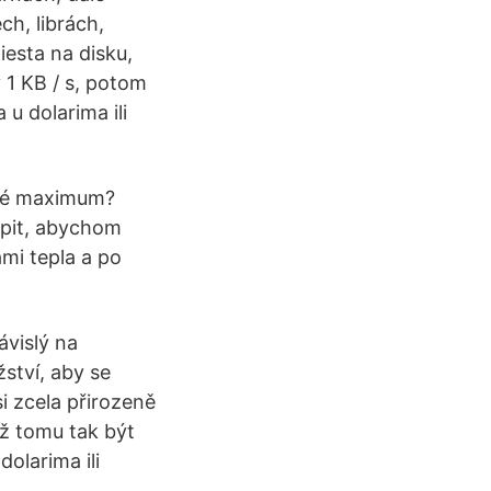
h, librách,
iesta na disku,
y 1 KB / s, potom
 u dolarima ili
ové maximum?
opit, abychom
mi tepla a po
ávislý na
ství, aby se
si zcela přirozeně
už tomu tak být
dolarima ili