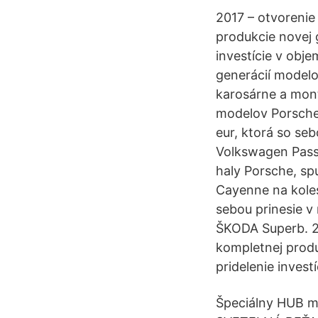
2017 – otvorenie
produkcie novej 
investície v obj
generácií model
karosárne a mont
modelov Porsche 
eur, ktorá so se
Volkswagen Pass
haly Porsche, sp
Cayenne na kolesá
sebou prinesie 
ŠKODA Superb. 20
kompletnej prod
pridelenie invest
Špeciálny HUB m