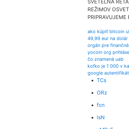
SVETELNÁ REŤAZ
REŽIMOV OSVETLE
PRIPRAVUJEME 
ako kúpiť bitcoin 
49,99 eur na dolár
orgán pre finančné
yocoin org prihlás
čo znamená uab
koľko je 1 000 v 
google autentifiká
TCs
ORz
fcn
IsN