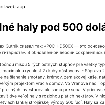
hnl.web.app
né haly pod 500 dol
ax Gutnik сказал так: «POD HD500X — это основн
о гитариста». В обновленной версии сохранились
točnou misou 5 rýchlostných stupňov pre všetky ty
re maximálnu rýchlosť 2 druhy nástavcov: - Súprava 2
e na šľahanie smotany, krémov, zemiakovej kaše, nát
veľkým projektom vracia domov. Vo Vranove nad To
ať pre iných investorov, ale sama pre seba. V priemys
aviť dve veľké haly s rozlohou piatich hektárov. V ni
tviach ľahkej strojárskej výroby 500 ľudí. Haly sa Za