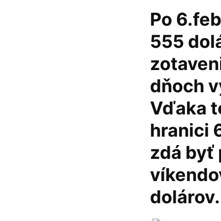
Po 6.feb
555 dol
zotaven
dňoch vy
Vďaka to
hranici 
zdá byť
víkendo
dolárov.