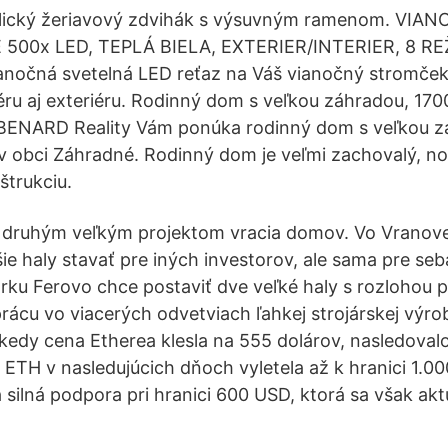
ulický žeriavový zdvihák s výsuvným ramenom. VI
500x LED, TEPLÁ BIELA, EXTERIER/INTERIER, 8 R
nočná svetelná LED reťaz na Váš vianočný stromček
éru aj exteriéru. Rodinný dom s veľkou záhradou, 17
ENARD Reality Vám ponúka rodinný dom s veľkou z
v obci Záhradné. Rodinný dom je veľmi zachovalý, n
trukciu.
s druhým veľkým projektom vracia domov. Vo Vranov
ie haly stavať pre iných investorov, ale sama pre seb
ku Ferovo chce postaviť dve veľké haly s rozlohou p
rácu vo viacerých odvetviach ľahkej strojárskej výrob
, kedy cena Etherea klesla na 555 dolárov, nasledoval
 ETH v nasledujúcich dňoch vyletela až k hranici 1.0
 silná podpora pri hranici 600 USD, ktorá sa však ak