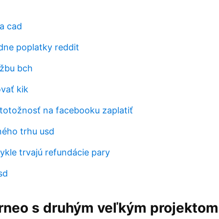
a cad
dne poplatky reddit
ažbu bch
vať kik
 totožnosť na facebooku zaplatiť
ého trhu usd
ykle trvajú refundácie pary
sd
Erneo s druhým veľkým projektom