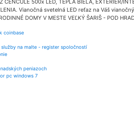
 CENCÚLE 500x LED, TEPLÁ BIELA, EXTERIER/INTE
NIA. Vianočná svetelná LED reťaz na Váš vianočn
RODINNÉ DOMY V MESTE VEĽKÝ ŠARIŠ - POD HRA
uk coinbase
 služby na malte - register spoločností
enie
kanadských peniazoch
tor pc windows 7