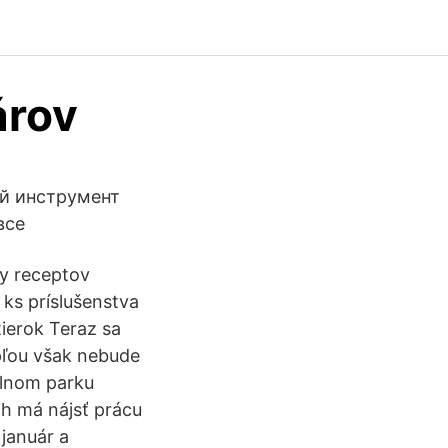
árov
ой инструмент
 все
py receptov
 ks príslušenstva
ierok Teraz sa
pľou však nebude
elnom parku
ch má nájsť prácu
 január a