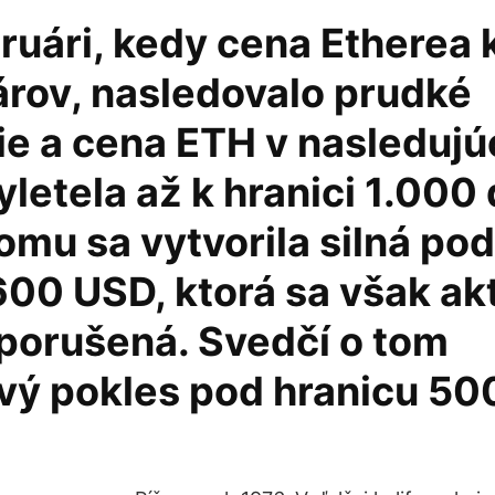
ruári, kedy cena Etherea 
árov, nasledovalo prudké
ie a cena ETH v nasledujú
letela až k hranici 1.000 
mu sa vytvorila silná pod
600 USD, ktorá sa však ak
 porušená. Svedčí o tom
vý pokles pod hranicu 50