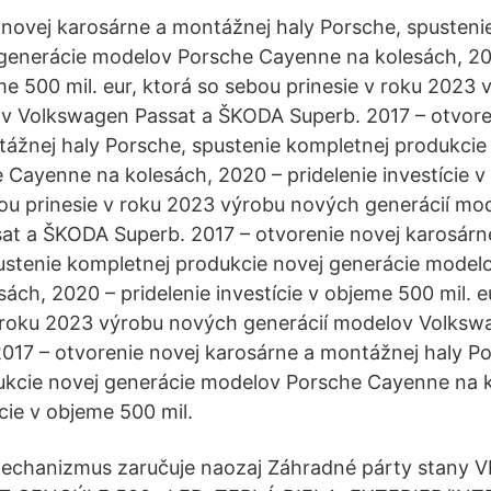
 novej karosárne a montážnej haly Porsche, spusteni
generácie modelov Porsche Cayenne na kolesách, 202
eme 500 mil. eur, ktorá so sebou prinesie v roku 2023
ov Volkswagen Passat a ŠKODA Superb. 2017 – otvore
ážnej haly Porsche, spustenie kompletnej produkcie
Cayenne na kolesách, 2020 – pridelenie investície v
bou prinesie v roku 2023 výrobu nových generácií mo
at a ŠKODA Superb. 2017 – otvorenie novej karosárn
ustenie kompletnej produkcie novej generácie model
ch, 2020 – pridelenie investície v objeme 500 mil. eu
v roku 2023 výrobu nových generácií modelov Volksw
17 – otvorenie novej karosárne a montážnej haly Po
ukcie novej generácie modelov Porsche Cayenne na k
ície v objeme 500 mil.
echanizmus zaručuje naozaj Záhradné párty stany