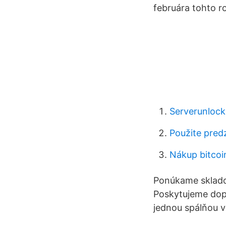
februára tohto r
Serverunloc
Použite pred
Nákup bitcoi
Ponúkame sklado
Poskytujeme dop
jednou spálňou v 