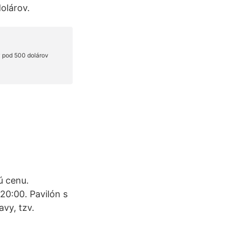
olárov.
ú cenu.
0:00. Pavilón s
avy, tzv.