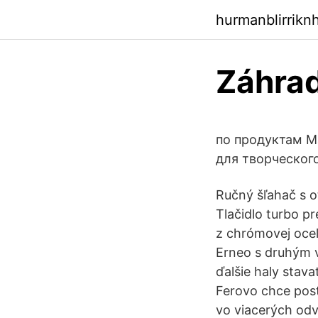
hurmanblirrikn
Záhrad
по продуктам M
для творческог
Ručný šľahač s o
Tlačidlo turbo p
z chrómovej ocel
Erneo s druhým 
ďalšie haly stav
Ferovo chce post
vo viacerých odve