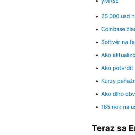
yMRsE
25 000 usd n
Coinbase žia
Softvér na ť
Ako aktualizo
Ako potvrdiť
Kurzy peňažn
Ako dlho obv
185 nok na u
Teraz sa 