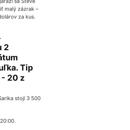
garáži sa Steve
ť malý zázrak –
dolárov za kus.
4
u 2
Dátum
ľka. Tip
 - 20 z
arika stojí 3 500
20:00.