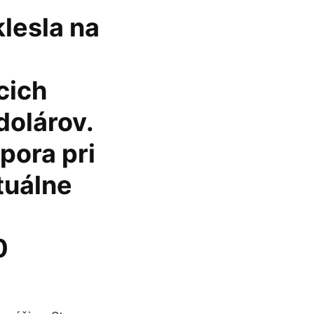
klesla na
cich
dolárov.
pora pri
tuálne
0