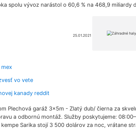
oka spolu vývoz narástol o 60,6 % na 468,9 miliardy d
25.01.2021
k mex
zvesť vo vete
novej kanady reddit
m Plechová garáž 3x5m - Zlatý dub/ čierna za skvel
ravu a odbornú montáž. Služby poskytujeme: 08:00–2
kempe Sarika stojí 3 500 dolárov za noc, vrátane str