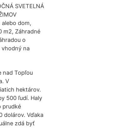
ANOČNÁ SVETELNÁ
EŽIMOV
 alebo dom,
00 m2, Záhradné
áhradou o
o vhodný na
e nad Topľou
a. V
iatich hektárov.
y 500 ľudí. Haly
o prudké
00 dolárov. Vďaka
tuálne zdá byť