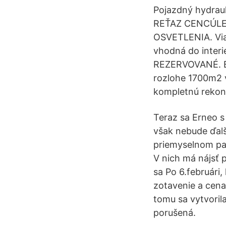
Pojazdný hydra
REŤAZ CENCÚLE 
OSVETLENIA. Via
vhodná do interi
REZERVOVANÉ. B
rozlohe 1700m2 
kompletnú rekonš
Teraz sa Erneo 
však nebude ďalš
priemyselnom par
V nich má nájsť p
sa Po 6.februári
zotavenie a cena
tomu sa vytvorila
porušená.