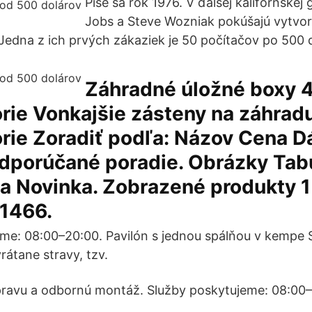
Píše sa rok 1976. V ďalšej kalifornskej 
Jobs a Steve Wozniak pokúšajú vytvori
Jedna z ich prvých zákaziek je 50 počítačov po 500 
Záhradné úložné boxy 
rie Vonkajšie zásteny na záhrad
rie Zoradiť podľa: Názov Cena 
Odporúčané poradie. Obrázky Tabu
a Novinka. Zobrazené produkty 1
 1466.
me: 08:00–20:00. Pavilón s jednou spálňou v kempe S
rátane stravy, tzv.
ravu a odbornú montáž. Služby poskytujeme: 08:00–