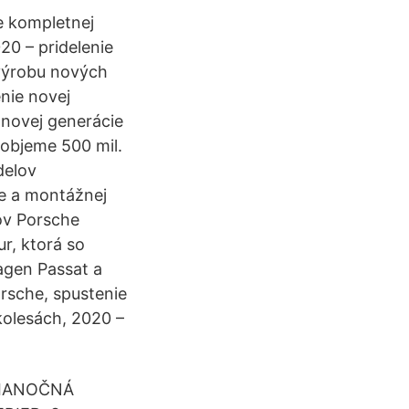
e kompletnej
0 – pridelenie
 výrobu nových
nie novej
 novej generácie
 objeme 500 mil.
delov
e a montážnej
ov Porsche
r, ktorá so
agen Passat a
rsche, spustenie
olesách, 2020 –
 VIANOČNÁ